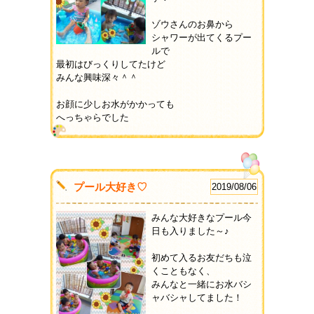
ゾウさんのお鼻から
シャワーが出てくるプー
ルで
最初はびっくりしてたけど
みんな興味深々＾＾
お顔に少しお水がかかっても
へっちゃらでした
プール大好き♡
2019/08/06
みんな大好きなプール今
日も入りました～♪
初めて入るお友だちも泣
くこともなく、
みんなと一緒にお水バシ
ャバシャしてました！