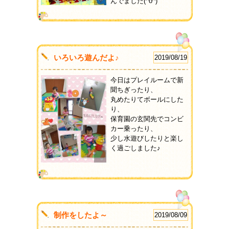
んでました(^o^)
いろいろ遊んだよ♪
2019/08/19
今日はプレイルームで新
聞ちぎったり、
丸めたりてボールにした
り、
保育園の玄関先でコンビ
カー乗ったり、
少し水遊びしたりと楽し
く過ごしました♪
制作をしたよ～
2019/08/09