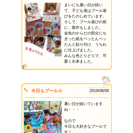
まいにち暑い日が続い
て、子ども達はプール遊
びをたのしめています。
そして、プール遊びの前
に、製作もしました。
金魚のからだの部分にち
ぎった紙をペッたんペッ
たんと貼り付け、うちわ
に仕上げました。
みんな色とりどりで、可
愛く出来ました。
今日もプール☆
2019/08/08
暑い日が続いています
ね・・・
なので
今日も大好きなプールで
す！